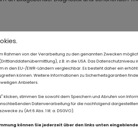
phie)
CT (Computertomogra
okies.
 Organen, Gelenken und
Hochauflösende Schnitt
Dose-Technik
n im Rahmen von der Verarbeitung zu den genannten Zwecken möglic
rittlanddatenübermittlung), z.B. in die USA. Das Datenschutzniveau i
Ganzkörper-MRT
m in den EU-/EWR-Ländern vergleichbar. Es besteht daher ein erhöhte
iveau – ohne
Früherkennung auf höc
greifen können. Weitere Informationen zu Sicherheitsgarantien finde
Strahlenbelastung
eweiligen Anbieters.
Reizbestrahlung
N" klicken, stimmen Sie sowohl dem Speichern und Abrufen von Infor
erter Strahlendosis
Schonende Verfahren b
anschließenden Datenverarbeitung für die nachfolgend dargestellten
ecke zu (Art 6 Abs. 1 lit. a. DSGVO).
aphie (Tomosynthese)
Periradikuläre Therapie
enauigkeit
CT-gesteuerte Injektio
timmung können Sie jederzeit über den links unten eingeblend