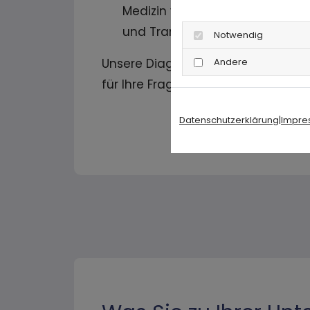
Medizin verständlich aufbereite
und Transparenz
Notwendig
Andere
Unsere Diagnostik erfolgt in ents
für Ihre Fragen und beraten Sie um
Datenschutzerklärung
|
Impre