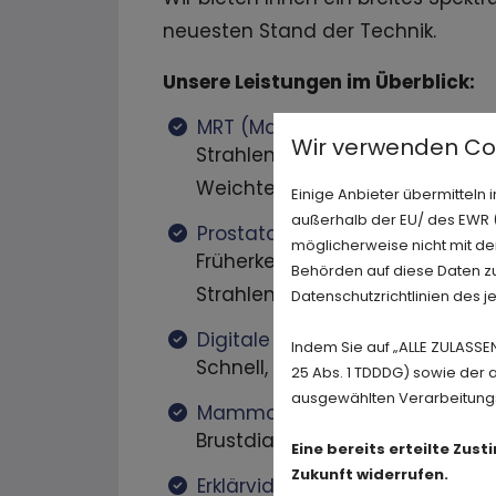
neuesten Stand der Technik.
Unsere Leistungen im Überblick:
MRT (Magnetresonanztomogra
Wir verwenden Co
Strahlenfreie Darstellung von
Weichteilen
Einige Anbieter übermittel
außerhalb der EU/ des EWR (D
Prostata-MRT
möglicherweise nicht mit de
Früherkennung auf höchstem N
Behörden auf diese Daten zu
Strahlenbelastung
Datenschutzrichtlinien des j
Digitale Röntgendiagnostik
Indem Sie auf „ALLE ZULASSE
Schnell, präzise und mit reduzi
25 Abs. 1 TDDDG) sowie der 
ausgewählten Verarbeitungszw
Mammographie & 3D-Mammogr
Brustdiagnostik mit höchster G
Eine bereits erteilte Zus
Zukunft widerrufen.
Erklärvideos