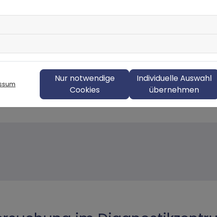
t – für mehr Sicherheit
pannter Atmosphäre mit kurzen Wartezeiten und klar
fassend – damit Sie sich gut informiert und sicher 
Nur notwendige
Individuelle Auswahl
ssum
Cookies
übernehmen